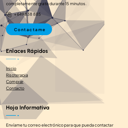
completamente gratis durante 15 minutos.
+649 838 885
C
o
n
t
a
c
t
a
m
e
Enlaces Rápidos
Inicio
Risoterapia
Comprar
Contacto
Hoja Informativa
Envíame tu correo electrónico para que pueda contactar