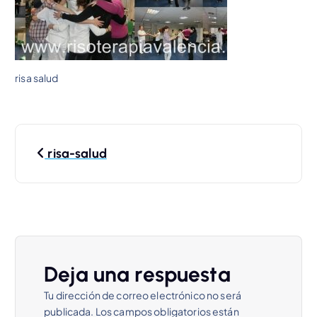
risa salud
N
risa-salud
a
v
e
Deja una respuesta
g
Tu dirección de correo electrónico no será
a
publicada.
Los campos obligatorios están